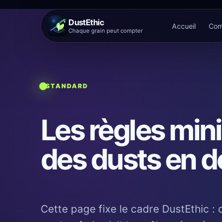
DustEthic
Accueil
Com
Chaque grain peut compter
STANDARD
Les règles min
des dusts en do
Cette page fixe le cadre DustEthic 