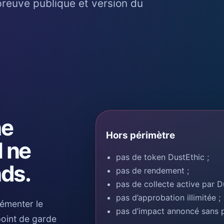
, preuve publique et version du
ne
Hors périmètre
l ne
pas de token DustEthic ;
nds.
pas de rendement ;
pas de collecte active par D
pas d’approbation illimitée ;
lémenter le
pas d’impact annoncé sans 
point de garde