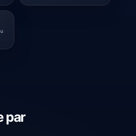
du
e par