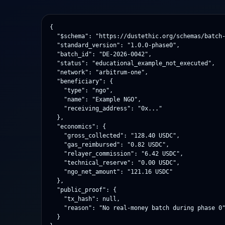
{

  "$schema": "https://dustethic.org/schemas/batch-proof-v1.json",

  "standard_version": "1.0.0-phase0",

  "batch_id": "DE-2026-0042",

  "status": "educational_example_not_executed",

  "network": "arbitrum-one",

  "beneficiary": {

    "type": "ngo",

    "name": "Example NGO",

    "receiving_address": "0x..."

  },

  "economics": {

    "gross_collected": "128.40 USDC",

    "gas_reimbursed": "0.82 USDC",

    "relayer_commission": "6.42 USDC",

    "technical_reserve": "0.00 USDC",

    "ngo_net_amount": "121.16 USDC"

  },

  "public_proof": {

    "tx_hash": null,

    "reason": "No real-money batch during phase 0"

  }
