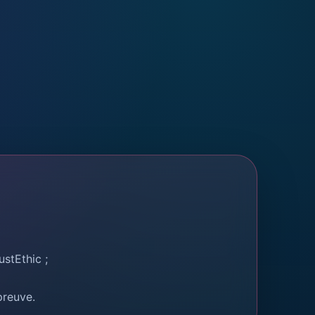
ustEthic ;
preuve.