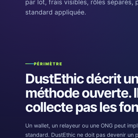
par lot, frais visibles, rôles séparés
standard appliquée.
PÉRIMÈTRE
DustEthic décrit u
méthode ouverte. I
collecte pas les fo
Un wallet, un relayeur ou une ONG peut imp
standard. DustEthic ne doit pas devenir un 